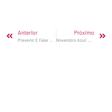
Anterior
Próximo
Prevenir E Falar De Suicídio É Valorizar A Vida
Novembro Azul: Atenção Aos Exames E Cuidados Com A Saúde Masculina