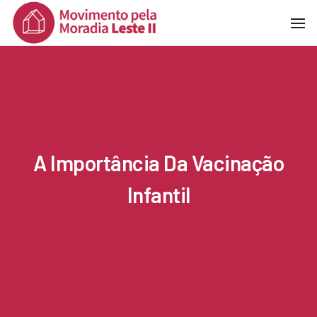
To
Na
A Importância Da Vacinação
Infantil