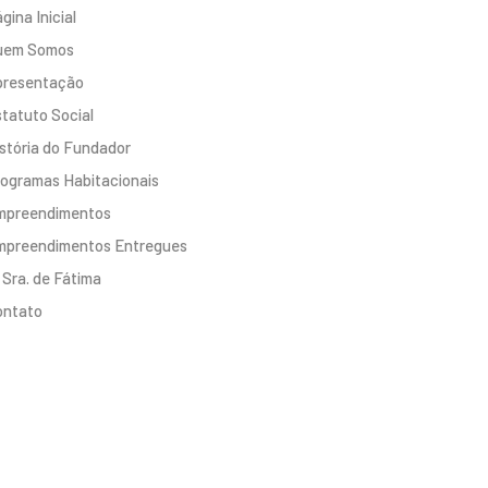
gina Inicial
uem Somos
presentação
tatuto Social
stória do Fundador
ogramas Habitacionais
mpreendimentos
mpreendimentos Entregues
 Sra. de Fátima
ontato