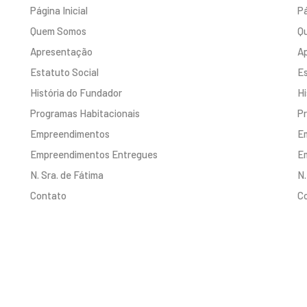
Página Inicial
Pá
Quem Somos
Q
Apresentação
A
Estatuto Social
Es
História do Fundador
Hi
Programas Habitacionais
Pr
Empreendimentos
E
Empreendimentos Entregues
E
N. Sra. de Fátima
N.
Contato
C