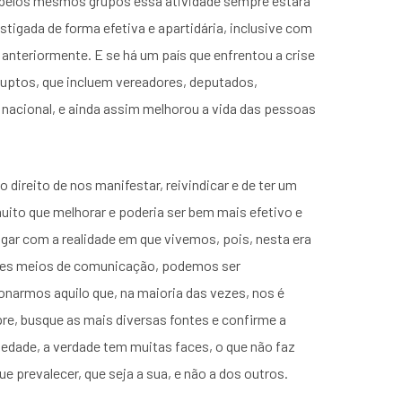
 pelos mesmos grupos essa atividade sempre estará
stigada de forma efetiva e apartidária, inclusive com
nteriormente. E se há um país que enfrentou a crise
ruptos, que incluem vereadores, deputados,
o nacional, e ainda assim melhorou a vida das pessoas
ireito de nos manifestar, reivindicar e de ter um
uito que melhorar e poderia ser bem mais efetivo e
logar com a realidade em que vivemos, pois, nesta era
ndes meios de comunicação, podemos ser
onarmos aquilo que, na maioria das vezes, nos é
e, busque as mais diversas fontes e confirme a
iedade, a verdade tem muitas faces, o que não faz
ue prevalecer, que seja a sua, e não a dos outros.