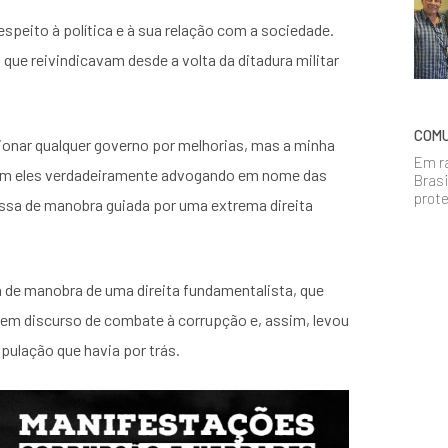
speito à política e à sua relação com a sociedade.
e reivindicavam desde a volta da ditadura militar
COMU
sionar qualquer governo por melhorias, mas a minha
Em r
iam eles verdadeiramente advogando em nome das
Brasi
prote
ssa de manobra guiada por uma extrema direita
a de manobra de uma direita fundamentalista, que
 em discurso de combate à corrupção e, assim, levou
pulação que havia por trás.