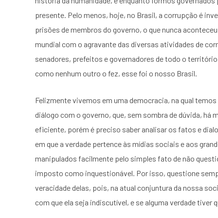
história da humanidade, e enquanto formos governados
presente. Pelo menos, hoje, no Brasil, a corrupção é inve
prisões de membros do governo, o que nunca aconteceu a
mundial com o agravante das diversas atividades de cor
senadores, prefeitos e governadores de todo o territóri
como nenhum outro o fez, esse foi o nosso Brasil.
Felizmente vivemos em uma democracia, na qual temos o d
diálogo com o governo, que, sem sombra de dúvida, há m
eficiente, porém é preciso saber analisar os fatos e dia
em que a verdade pertence às mídias sociais e aos gra
manipulados facilmente pelo simples fato de não questi
imposto como inquestionável. Por isso, questione sempr
veracidade delas, pois, na atual conjuntura da nossa soc
com que ela seja indiscutível, e se alguma verdade tiver q