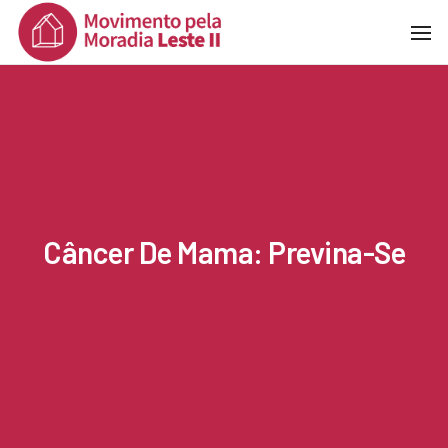
To
Na
Câncer De Mama: Previna-Se