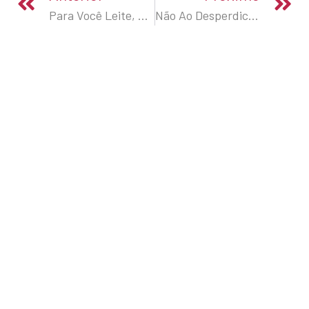
Para Você Leite, Para O Bebê Vida
Não Ao Desperdicíco De Alimento