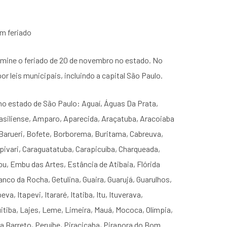
am feriado
emine o feriado de 20 de novembro no estado. No
por leis municipais, incluindo a capital São Paulo.
o estado de São Paulo: Aguaí, Águas Da Prata,
asiliense, Amparo, Aparecida, Araçatuba, Aracoiaba
, Barueri, Bofete, Borborema, Buritama, Cabreuva,
pivari, Caraguatatuba, Carapicuíba, Charqueada,
u, Embu das Artes, Estância de Atibaia, Flórida
nco da Rocha, Getulina, Guaira, Guarujá, Guarulhos,
va, Itapevi, Itararé, Itatiba, Itu, Ituverava,
uitiba, Lajes, Leme, Limeira, Mauá, Mococa, Olímpia,
ira Barreto, Peruíbe, Piracicaba, Pirapora do Bom