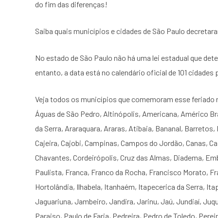
do fim das diferenças!
Saiba quais municípios e cidades de São Paulo decretar
No estado de São Paulo não há uma lei estadual que det
entanto, a data está no calendário oficial de 101 cidades 
Veja todos os municípios que comemoram esse feriado n
Águas de São Pedro, Altinópolis, Americana, Américo Br
da Serra, Araraquara, Araras, Atibaia, Bananal, Barretos
Cajeira, Cajobi, Campinas, Campos do Jordão, Canas, Ca
Chavantes, Cordeirópolis, Cruz das Almas, Diadema, Emb
Paulista, Franca, Franco da Rocha, Francisco Morato, Fra
Hortolândia, Ilhabela, Itanhaém, Itapecerica da Serra, Itape
Jaguariuna, Jambeiro, Jandira, Jarinu, Jaú, Jundiaí, Juq
Paraiso, Paulo de Faria, Pedreira, Pedro de Toledo, Pere