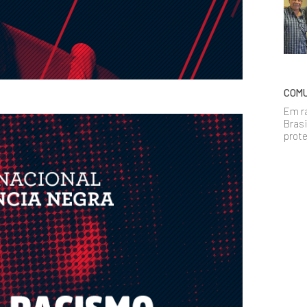
COMU
Em r
Brasi
prote