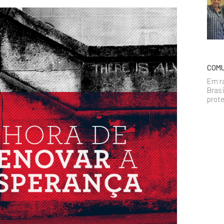
COMU
Em r
Brasi
prote