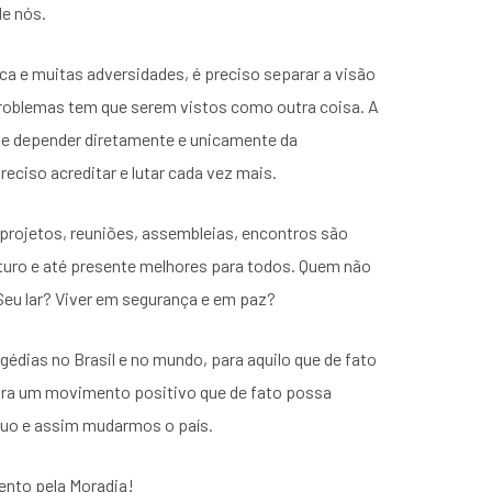
de nós.
ca e muitas adversidades, é preciso separar a visão
os problemas tem que serem vistos como outra coisa. A
ue depender diretamente e unicamente da
preciso acreditar e lutar cada vez mais.
projetos, reuniões, assembleias, encontros são
uro e até presente melhores para todos. Quem não
Seu lar? Viver em segurança e em paz?
édias no Brasil e no mundo, para aquilo que de fato
para um movimento positivo que de fato possa
íduo e assim mudarmos o país.
nto pela Moradia!