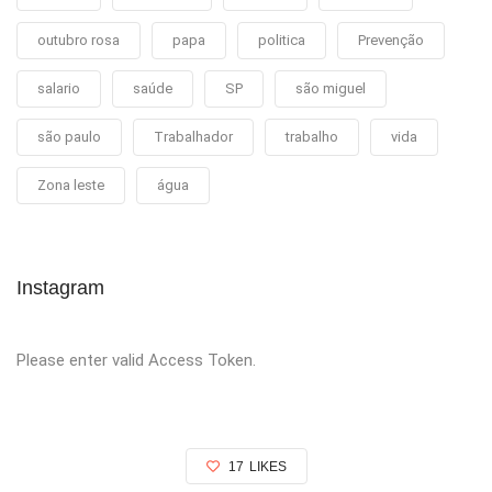
outubro rosa
papa
politica
Prevenção
salario
saúde
SP
são miguel
são paulo
Trabalhador
trabalho
vida
Zona leste
água
Instagram
Please enter valid Access Token.
17
LIKES