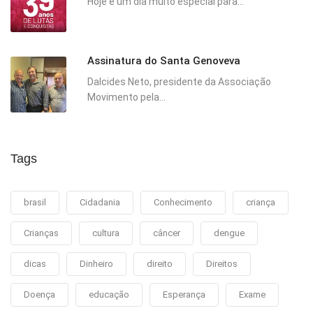
Hoje é um dia muito especial para...
Assinatura do Santa Genoveva
Dalcides Neto, presidente da Associação
Movimento pela...
Tags
brasil
Cidadania
Conhecimento
criança
Crianças
cultura
câncer
dengue
dicas
Dinheiro
direito
Direitos
Doença
educação
Esperança
Exame