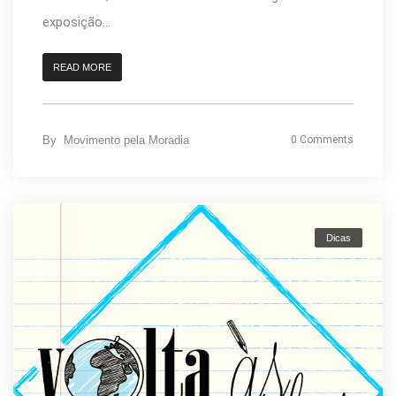
exposição...
READ MORE
By
Movimento pela Moradia
0 Comments
Dicas