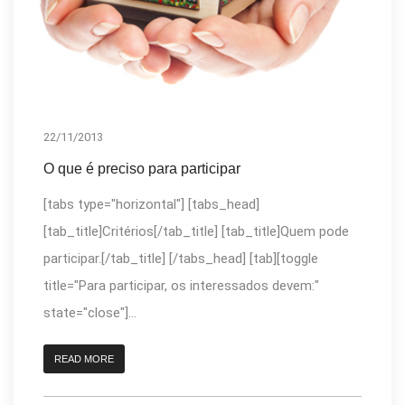
22/11/2013
O que é preciso para participar
[tabs type="horizontal"] [tabs_head]
[tab_title]Critérios[/tab_title] [tab_title]Quem pode
participar.[/tab_title] [/tabs_head] [tab][toggle
title="Para participar, os interessados devem:"
state="close"]...
READ MORE