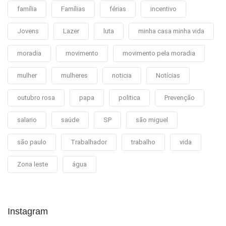
família
Famílias
férias
incentivo
Jovens
Lazer
luta
minha casa minha vida
moradia
movimento
movimento pela moradia
mulher
mulheres
noticia
Notícias
outubro rosa
papa
politica
Prevenção
salario
saúde
SP
são miguel
são paulo
Trabalhador
trabalho
vida
Zona leste
água
Instagram