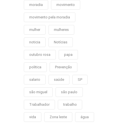
moradia
movimento
movimento pela moradia
mulher
mulheres
noticia
Notícias
outubro rosa
papa
politica
Prevenção
salario
saúde
SP
são miguel
são paulo
Trabalhador
trabalho
vida
Zona leste
água