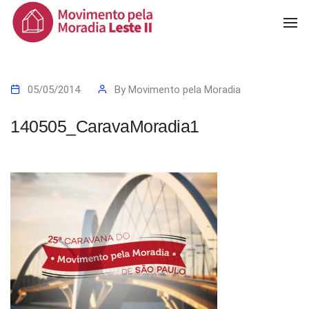
To
Na
05/05/2014
By
Movimento pela Moradia
140505_CaravaMoradia1