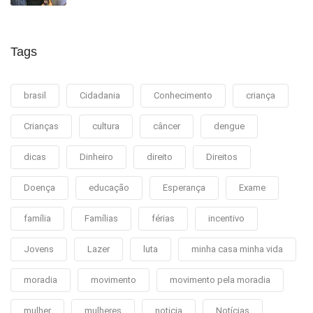
Tags
brasil
Cidadania
Conhecimento
criança
Crianças
cultura
câncer
dengue
dicas
Dinheiro
direito
Direitos
Doença
educação
Esperança
Exame
família
Famílias
férias
incentivo
Jovens
Lazer
luta
minha casa minha vida
moradia
movimento
movimento pela moradia
mulher
mulheres
noticia
Notícias