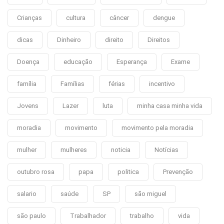
Crianças
cultura
câncer
dengue
dicas
Dinheiro
direito
Direitos
Doença
educação
Esperança
Exame
família
Famílias
férias
incentivo
Jovens
Lazer
luta
minha casa minha vida
moradia
movimento
movimento pela moradia
mulher
mulheres
noticia
Notícias
outubro rosa
papa
politica
Prevenção
salario
saúde
SP
são miguel
são paulo
Trabalhador
trabalho
vida