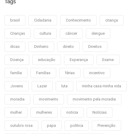
Tags
brasil
Cidadania
Conhecimento
criança
Crianças
cultura
câncer
dengue
dicas
Dinheiro
direito
Direitos
Doença
educação
Esperança
Exame
família
Famílias
férias
incentivo
Jovens
Lazer
luta
minha casa minha vida
moradia
movimento
movimento pela moradia
mulher
mulheres
noticia
Notícias
outubro rosa
papa
politica
Prevenção