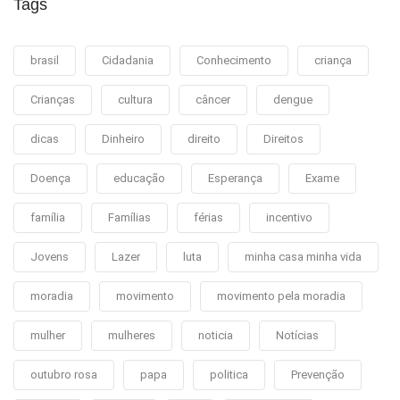
Tags
brasil
Cidadania
Conhecimento
criança
Crianças
cultura
câncer
dengue
dicas
Dinheiro
direito
Direitos
Doença
educação
Esperança
Exame
família
Famílias
férias
incentivo
Jovens
Lazer
luta
minha casa minha vida
moradia
movimento
movimento pela moradia
mulher
mulheres
noticia
Notícias
outubro rosa
papa
politica
Prevenção