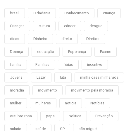
brasil
Cidadania
Conhecimento
criança
Crianças
cultura
câncer
dengue
dicas
Dinheiro
direito
Direitos
Doença
educação
Esperança
Exame
família
Famílias
férias
incentivo
Jovens
Lazer
luta
minha casa minha vida
moradia
movimento
movimento pela moradia
mulher
mulheres
noticia
Notícias
outubro rosa
papa
politica
Prevenção
salario
saúde
SP
são miguel