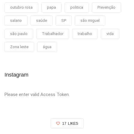
outubro rosa
papa
politica
Prevenção
salario
saúde
SP
são miguel
são paulo
Trabalhador
trabalho
vida
Zona leste
água
Instagram
Please enter valid Access Token.
17
LIKES