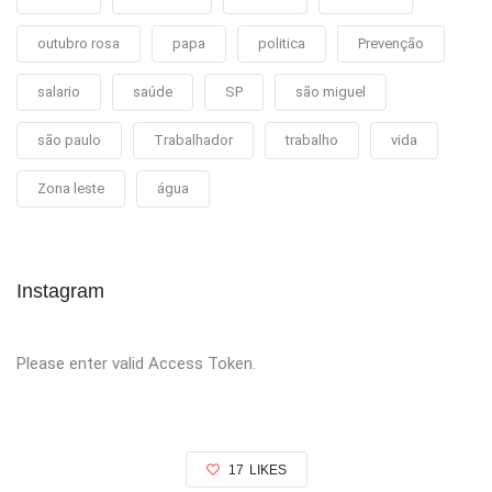
outubro rosa
papa
politica
Prevenção
salario
saúde
SP
são miguel
são paulo
Trabalhador
trabalho
vida
Zona leste
água
Instagram
Please enter valid Access Token.
17
LIKES