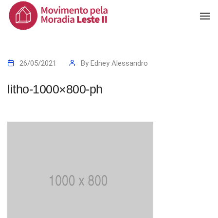
To
Na
26/05/2021
By
Edney Alessandro
litho-1000×800-ph