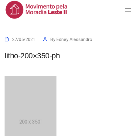
To
Na
27/05/2021
By
Edney Alessandro
litho-200×350-ph