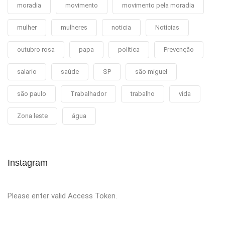
moradia
movimento
movimento pela moradia
mulher
mulheres
noticia
Notícias
outubro rosa
papa
politica
Prevenção
salario
saúde
SP
são miguel
são paulo
Trabalhador
trabalho
vida
Zona leste
água
Instagram
Please enter valid Access Token.