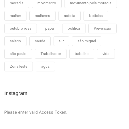
moradia
movimento
movimento pela moradia
mulher
mulheres
noticia
Notícias
outubro rosa
papa
politica
Prevenção
salario
saúde
SP
são miguel
são paulo
Trabalhador
trabalho
vida
Zona leste
água
Instagram
Please enter valid Access Token.