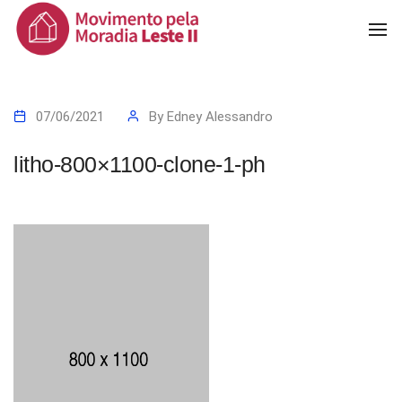
To
Na
07/06/2021
By
Edney Alessandro
litho-800×1100-clone-1-ph