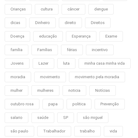
Crianças
cultura
câncer
dengue
dicas
Dinheiro
direito
Direitos
Doença
educação
Esperança
Exame
família
Famílias
férias
incentivo
Jovens
Lazer
luta
minha casa minha vida
moradia
movimento
movimento pela moradia
mulher
mulheres
noticia
Notícias
outubro rosa
papa
politica
Prevenção
salario
saúde
SP
são miguel
são paulo
Trabalhador
trabalho
vida