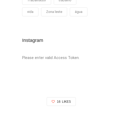
Trabalhador
trabalho
vida
Zona leste
água
Instagram
Please enter valid Access Token.
16
LIKES