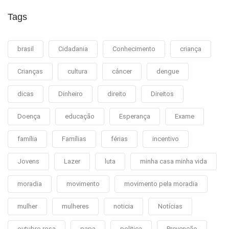
Tags
brasil
Cidadania
Conhecimento
criança
Crianças
cultura
câncer
dengue
dicas
Dinheiro
direito
Direitos
Doença
educação
Esperança
Exame
família
Famílias
férias
incentivo
Jovens
Lazer
luta
minha casa minha vida
moradia
movimento
movimento pela moradia
mulher
mulheres
noticia
Notícias
outubro rosa
papa
politica
Prevenção