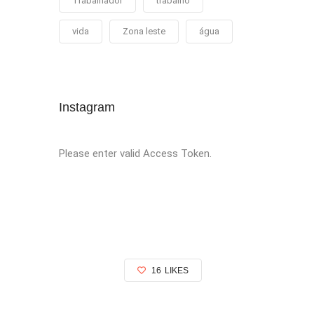
Trabalhador
trabalho
vida
Zona leste
água
Instagram
Please enter valid Access Token.
16
LIKES