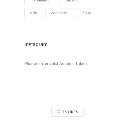
Trabalhador
trabalho
vida
Zona leste
água
Instagram
Please enter valid Access Token.
16
LIKES