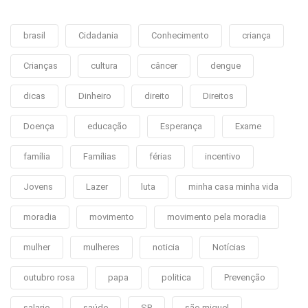
brasil
Cidadania
Conhecimento
criança
Crianças
cultura
câncer
dengue
dicas
Dinheiro
direito
Direitos
Doença
educação
Esperança
Exame
família
Famílias
férias
incentivo
Jovens
Lazer
luta
minha casa minha vida
moradia
movimento
movimento pela moradia
mulher
mulheres
noticia
Notícias
outubro rosa
papa
politica
Prevenção
salario
saúde
SP
são miguel