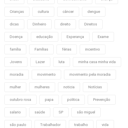
Crianças
cultura
câncer
dengue
dicas
Dinheiro
direito
Direitos
Doença
educação
Esperança
Exame
família
Famílias
férias
incentivo
Jovens
Lazer
luta
minha casa minha vida
moradia
movimento
movimento pela moradia
mulher
mulheres
noticia
Notícias
outubro rosa
papa
politica
Prevenção
salario
saúde
SP
são miguel
são paulo
Trabalhador
trabalho
vida