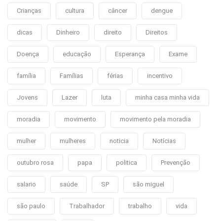
Crianças
cultura
câncer
dengue
dicas
Dinheiro
direito
Direitos
Doença
educação
Esperança
Exame
família
Famílias
férias
incentivo
Jovens
Lazer
luta
minha casa minha vida
moradia
movimento
movimento pela moradia
mulher
mulheres
noticia
Notícias
outubro rosa
papa
politica
Prevenção
salario
saúde
SP
são miguel
são paulo
Trabalhador
trabalho
vida