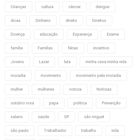
Crianças
cultura
câncer
dengue
dicas
Dinheiro
direito
Direitos
Doença
educação
Esperança
Exame
família
Famílias
férias
incentivo
Jovens
Lazer
luta
minha casa minha vida
moradia
movimento
movimento pela moradia
mulher
mulheres
noticia
Notícias
outubro rosa
papa
politica
Prevenção
salario
saúde
SP
são miguel
são paulo
Trabalhador
trabalho
vida