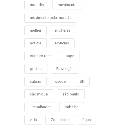
moradia
movimento
movimento pela moradia
mulher
mulheres
noticia
Notícias
outubro rosa
papa
politica
Prevenção
salario
saúde
SP
são miguel
são paulo
Trabalhador
trabalho
vida
Zona leste
água