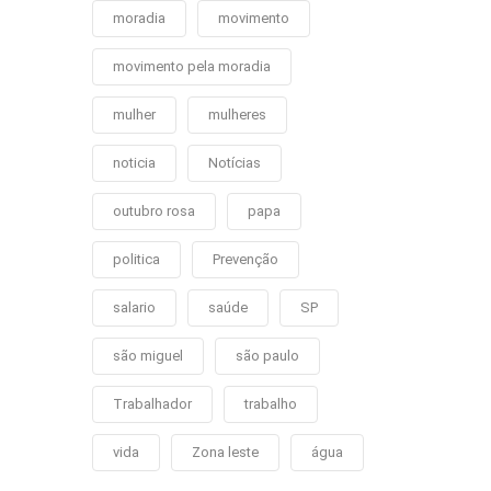
moradia
movimento
movimento pela moradia
mulher
mulheres
noticia
Notícias
outubro rosa
papa
politica
Prevenção
salario
saúde
SP
são miguel
são paulo
Trabalhador
trabalho
vida
Zona leste
água