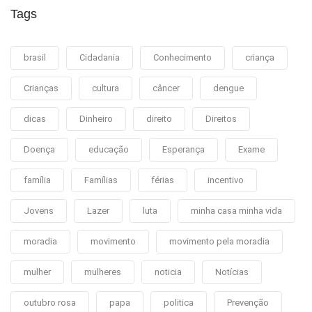
Tags
brasil
Cidadania
Conhecimento
criança
Crianças
cultura
câncer
dengue
dicas
Dinheiro
direito
Direitos
Doença
educação
Esperança
Exame
família
Famílias
férias
incentivo
Jovens
Lazer
luta
minha casa minha vida
moradia
movimento
movimento pela moradia
mulher
mulheres
noticia
Notícias
outubro rosa
papa
politica
Prevenção