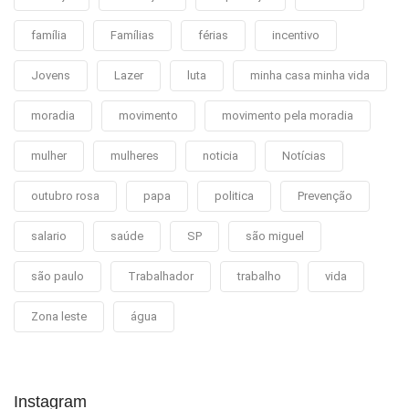
família
Famílias
férias
incentivo
Jovens
Lazer
luta
minha casa minha vida
moradia
movimento
movimento pela moradia
mulher
mulheres
noticia
Notícias
outubro rosa
papa
politica
Prevenção
salario
saúde
SP
são miguel
são paulo
Trabalhador
trabalho
vida
Zona leste
água
Instagram