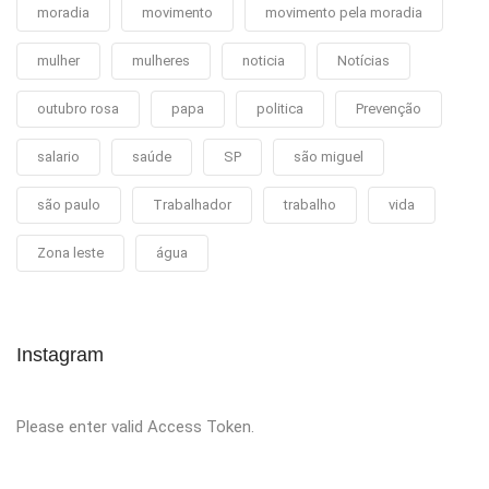
moradia
movimento
movimento pela moradia
mulher
mulheres
noticia
Notícias
outubro rosa
papa
politica
Prevenção
salario
saúde
SP
são miguel
são paulo
Trabalhador
trabalho
vida
Zona leste
água
Instagram
Please enter valid Access Token.