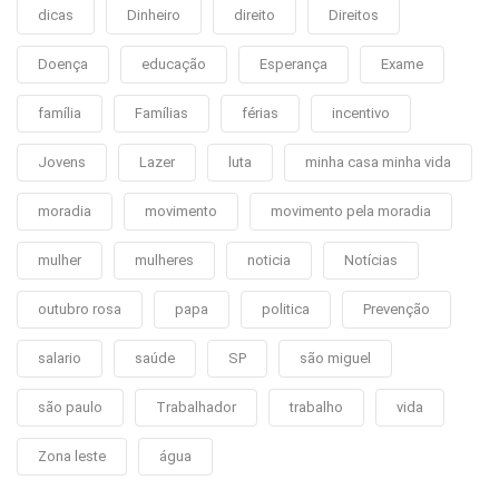
dicas
Dinheiro
direito
Direitos
Doença
educação
Esperança
Exame
família
Famílias
férias
incentivo
Jovens
Lazer
luta
minha casa minha vida
moradia
movimento
movimento pela moradia
mulher
mulheres
noticia
Notícias
outubro rosa
papa
politica
Prevenção
salario
saúde
SP
são miguel
são paulo
Trabalhador
trabalho
vida
Zona leste
água