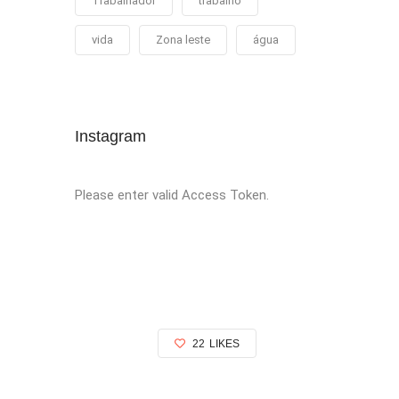
Trabalhador
trabalho
vida
Zona leste
água
Instagram
Please enter valid Access Token.
22
LIKES