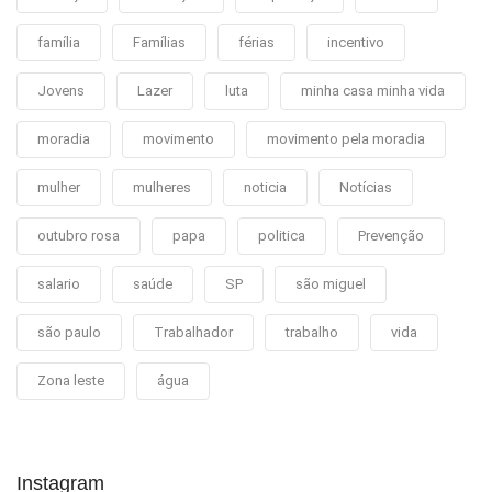
família
Famílias
férias
incentivo
Jovens
Lazer
luta
minha casa minha vida
moradia
movimento
movimento pela moradia
mulher
mulheres
noticia
Notícias
outubro rosa
papa
politica
Prevenção
salario
saúde
SP
são miguel
são paulo
Trabalhador
trabalho
vida
Zona leste
água
Instagram