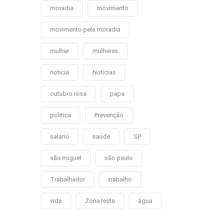
moradia
movimento
movimento pela moradia
mulher
mulheres
noticia
Notícias
outubro rosa
papa
politica
Prevenção
salario
saúde
SP
são miguel
são paulo
Trabalhador
trabalho
vida
Zona leste
água